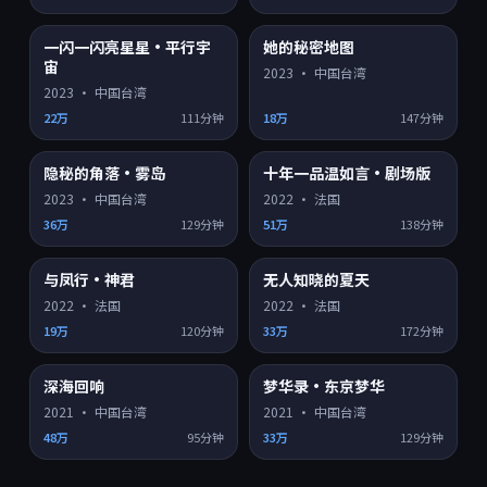
一闪一闪亮星星·平行宇
她的秘密地图
4K超清
4K超清
8.8
9.1
宙
2023
·
中国台湾
2023
·
中国台湾
22万
111分钟
18万
147分钟
隐秘的角落·雾岛
十年一品温如言·剧场版
4K超清
HD
9.2
8.2
2023
·
中国台湾
2022
·
法国
36万
129分钟
51万
138分钟
与凤行·神君
无人知晓的夏天
HD
HD
8.3
8.6
2022
·
法国
2022
·
法国
19万
120分钟
33万
172分钟
深海回响
梦华录·东京梦华
HD
HD
8.1
7.3
2021
·
中国台湾
2021
·
中国台湾
48万
95分钟
33万
129分钟