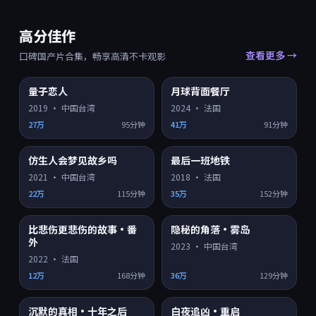
高分佳作
查看更多 →
口碑国产片合集，畅享高清不卡观影
9.4
9.4
量子恋人
月球背面餐厅
HD
HD
2019
·
中国台湾
2024
·
法国
27万
95分钟
41万
91分钟
9.4
9.4
仿生人会梦见故乡吗
最后一班地铁
HD
HD
2021
·
中国台湾
2018
·
法国
22万
115分钟
35万
152分钟
9.3
9.2
比悲伤更悲伤的故事·番
隐秘的角落·雾岛
HD
4K超清
外
2023
·
中国台湾
2022
·
法国
12万
168分钟
36万
129分钟
9.2
9.2
沉默的真相·十年之后
白夜追凶·重启
HD
HD