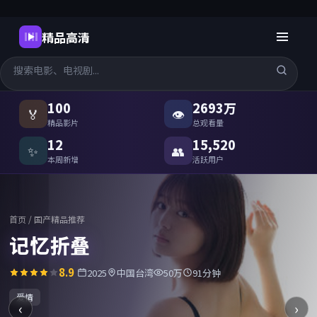
精品高清
国产精品高清在线观看
-
精品高
100
2693万
🏅
👁
精品影片
总观看量
12
15,520
✨
👥
本周新增
活跃用户
首页
/
国产精品推荐
记忆折叠
8.9
2025
中国台湾
50万
91分钟
爱情
‹
›