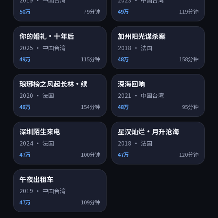
50万
79分钟
49万
119分钟
你的婚礼·十年后
加州阳光谋杀案
HD
HD
8.8
7.4
热门
热门
2025
·
中国台湾
2018
·
法国
49万
115分钟
48万
158分钟
琅琊榜之风起长林·续
深海回响
HD
HD
6.8
8.1
热门
热门
2020
·
法国
2021
·
中国台湾
48万
154分钟
48万
95分钟
深圳陌生来电
星汉灿烂·月升沧海
HD
HD
8.4
7.8
热门
热门
2024
·
法国
2018
·
法国
47万
100分钟
47万
120分钟
午夜出租车
HD
8.6
热门
2019
·
中国台湾
47万
109分钟