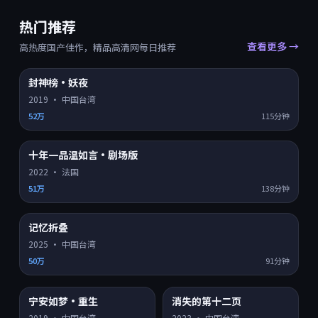
热门推荐
查看更多 →
高热度国产佳作，精品高清网每日推荐
封神榜·妖夜
HD
8.0
热门 TOP
1
2019
·
中国台湾
52万
115分钟
十年一品温如言·剧场版
HD
8.2
热门 TOP
2
2022
·
法国
51万
138分钟
记忆折叠
HD
8.9
热门 TOP
3
2025
·
中国台湾
50万
91分钟
宁安如梦·重生
消失的第十二页
HD
4K超清
8.3
7.2
热门
热门
2019
·
中国台湾
2023
·
中国台湾