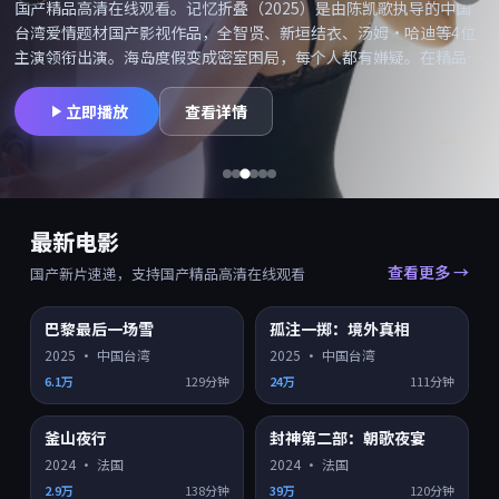
国产精品高清在线观看。记忆折叠（2025）是由陈凯歌执导的中国
台湾爱情题材国产影视作品，全智贤、新垣结衣、汤姆·哈迪等4位
主演领衔出演。海岛度假变成密室困局，每个人都有嫌疑。在精品高
清网可搜索「记忆折叠在线观看」「记忆折叠高清」并享受国产精品
高清在线观看，同类型爱情国产片持续更新。摄影与配乐备受好评，
立即播放
查看详情
适合喜欢院线质感的观众。
最新电影
查看更多 →
国产新片速递，支持国产精品高清在线观看
巴黎最后一场雪
孤注一掷：境外真相
HD
HD
7.9
7.5
2025
·
中国台湾
2025
·
中国台湾
6.1万
129分钟
24万
111分钟
釜山夜行
封神第二部：朝歌夜宴
HD
HD
7.4
7.0
2024
·
法国
2024
·
法国
2.9万
138分钟
39万
120分钟